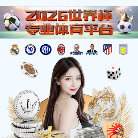
立即注册
完美官网
官网 · 权威体
育数据平台
完美官网 OFFICIAL WEBSITE
自2022年创立以来，
完美官网
致力于为用户提供包括
NBA、英超、欧洲杯、LPL在内的热门赛事直播与数据
服务，广受用户信赖。
立即下载完美官网APP